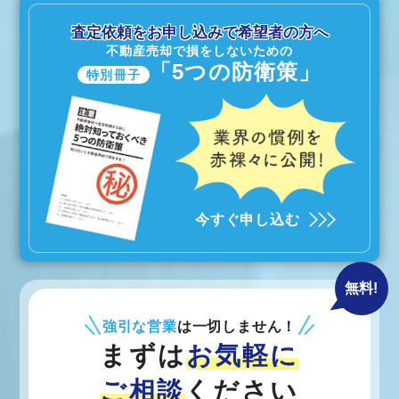
査定依頼をお申し込みで希望者の方へ
不動産売却で損をしないための
「5つの防衛策」
特別冊子
今すぐ申し込む
無料!
強引な営業
は一切しません！
まずは
お気軽に
ご相談
ください