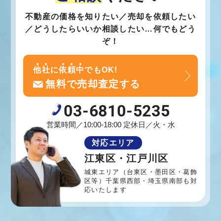
不動産の価格を知りたい／売却を依頼したい
／どうしたらいいか相談したい…何でもどう
ぞ！
他
社
に
依
頼
中
でもOK!
無料で売却査定する
03-6810-5235
営業時間／10:00-18:00 定休日／火・水
対応エリア
江東区・江戸川区
城東エリア（台東区・墨田区・葛飾
区等）
千葉県西部・埼玉県南部も対
応いたします