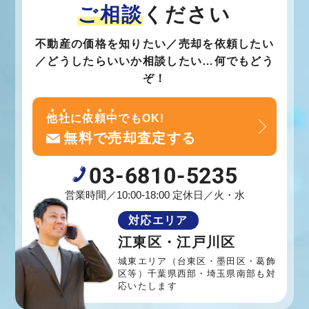
ご相談
ください
不動産の価格を知りたい／売却を依頼したい
／どうしたらいいか相談したい…何でもどう
ぞ！
他
社
に
依
頼
中
でもOK!
無料で売却査定する
03-6810-5235
営業時間／10:00-18:00 定休日／火・水
対応エリア
江東区・江戸川区
城東エリア（台東区・墨田区・葛飾
区等）
千葉県西部・埼玉県南部も対
応いたします