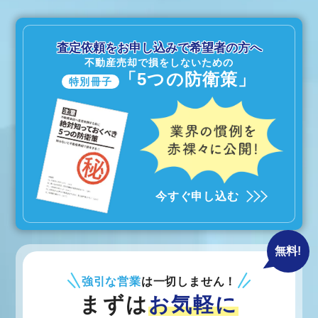
査定依頼をお申し込みで希望者の方へ
不動産売却で損をしないための
「5つの防衛策」
特別冊子
今すぐ申し込む
無料!
強引な営業
は一切しません！
まずは
お気軽に