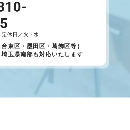
810-
5
00 定休日／火・水
（台東区・墨田区・葛飾区等）
・埼玉県南部も対応いたします