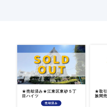
★売却済み★江東区東砂５丁
★取
目ハイツ
族間売
売却済み