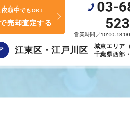
03-6
依
頼
中
に
でもOK!
523
で売却査定する
営業時間／10:00-18:
城東エリア
江東区・江戸川区
ア
千葉県西部