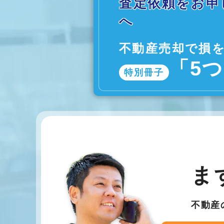
査定依頼をお申
へ
不動産売却で損
「5
特別冊子
ま
不動産