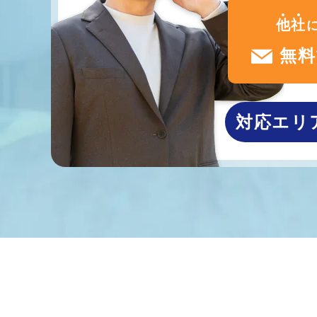
他
社
無料
対応エリ