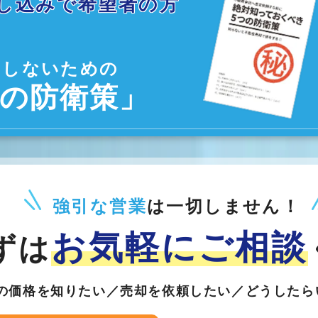
し込みで希望者の方
をしないための
つの防衛策」
強引な営業
は一切しません！
お気軽に
ご相談
ずは
の価格を知りたい／売却を依頼したい／どうしたら