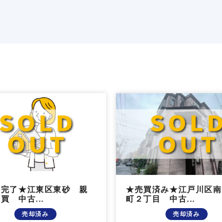
引完了★江東区東砂 親
★売買済み★江戸川区南
買 中古...
町２丁目 中古...
売却済み
売却済み