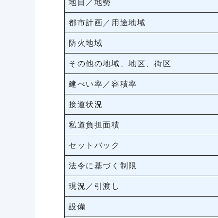
地目／地勢
都市計画／用途地域
防火地域
その他の地域、地区、街区
建ぺい率／容積率
接道状況
私道負担面積
セットバック
法令に基づく制限
現況／引渡し
設備