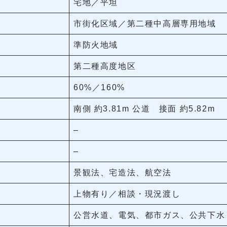
宅地／平坦
市街化区域／第二種中高層専用地域
準防火地域
第二種高度地区
60%／160%
南側 約3.81m 公道 接面 約5.82m
–
–
景観法、宅造法、航空法
上物有り／相談・現況渡し
公営水道、電気、都市ガス、公共下水