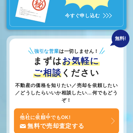
今すぐ申し込む
無料!
強引な営業
は一切しません！
まずは
お気軽に
ご相談
ください
不動産の価格を知りたい／売却を依頼したい
／どうしたらいいか相談したい…何でもどう
ぞ！
他
社
に
依
頼
中
でもOK!
無料で売却査定する