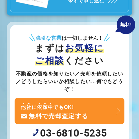
今すぐ申し込む
無料!
強引な営業
は一切しません！
まずは
お気軽に
ご相談
ください
不動産の価格を知りたい／売却を依頼したい
／どうしたらいいか相談したい…何でもどう
ぞ！
他
社
に
依
頼
中
でもOK!
無料で売却査定する
03-6810-5235