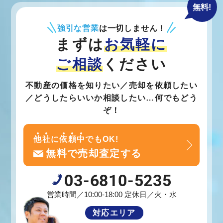
無料!
強引な営業
は一切しません！
まずは
お気軽に
ご相談
ください
不動産の価格を知りたい／売却を依頼したい
／どうしたらいいか相談したい…何でもどう
ぞ！
他
社
に
依
頼
中
でもOK!
無料で売却査定する
03-6810-5235
営業時間／10:00-18:00 定休日／火・水
対応エリア