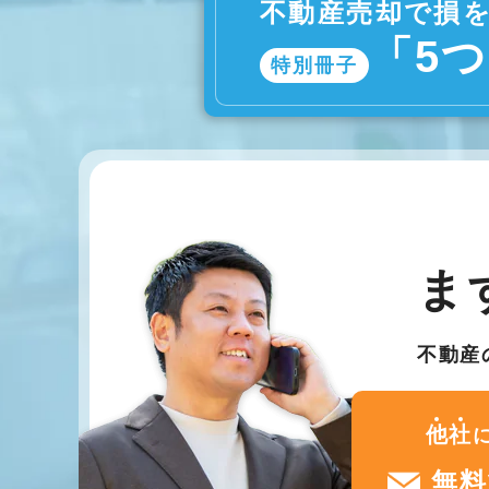
不動産売却で損
「5
特別冊子
ま
不動産
他
社
無料