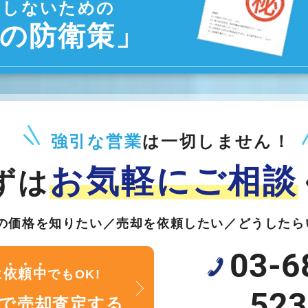
をしないための
つの防衛策」
強引な営業
は一切しません！
お気軽に
ご相談
ずは
の価格を知りたい／売却を依頼したい／どうしたら
03-6
依
頼
中
に
でもOK!
523
で売却査定する